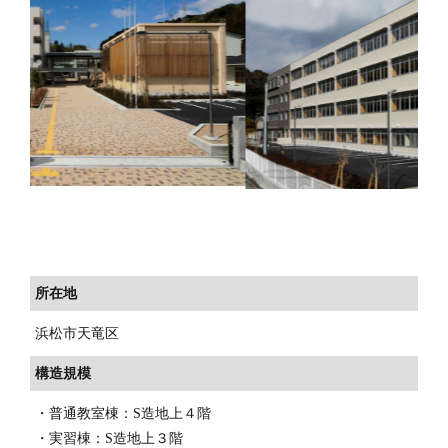
所在地
浜松市天竜区
構造規模
・
普通教室棟：S造地上４階
・
実習棟：S造地上３階