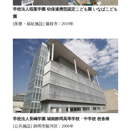
学校法人稲葉学園 幼保連携型認定こども園 いなばこども
園
[医療・福祉施設]
藤枝市 / 2019年
学校法人長嶋学園 城南静岡高等学校・中学校 校舎棟
[公共施設]
静岡市駿河区 / 2006年